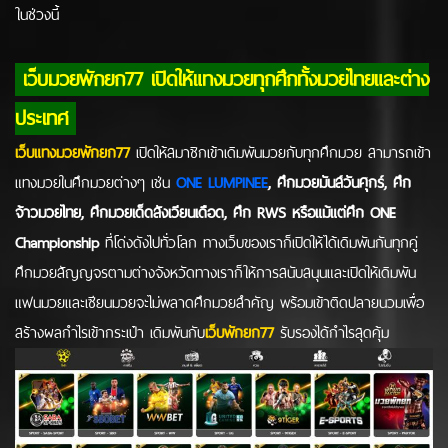
ในช่วงนี้
เว็บมวยพักยก77 เปิดให้แทงมวยทุกศึกทั้งมวยไทยและต่าง
ประเทศ
เว็บแทงมวยพักยก77
เปิดให้สมาชิกเข้าเดิมพันมวยกับทุกศึกมวย สามารถเข้า
แทงมวยในศึกมวยต่างๆ เช่น
ONE LUMPINEE
, ศึกมวยมันส์วันศุกร์, ศึก
จ้าวมวยไทย, ศึกมวยเด็ดสังเวียนเดือด, ศึก RWS หรือแม้แต่ศึก ONE
Championship
ที่โด่งดังไปทั่วโลก ทางเว็บของเราก็เปิดให้ได้เดิมพันกันทุกคู่
ศึกมวยสัญญจรตามต่างจังหวัดทางเราก็ให้การสนับสนุนและเปิดให้เดิมพัน
แฟนมวยและเซียนมวยจะไม่พลาดศึกมวยสำคัญ พร้อมเข้าติดปลายนวมเพื่อ
สร้างผลกำไรเข้ากระเป๋า เดิมพันกับ
เว็บพักยก77
รับรองได้กำไรสุดคุ้ม