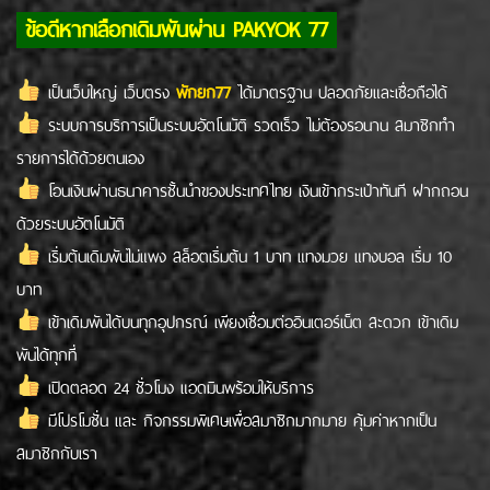
ข้อดีหากเลือกเดิมพันผ่าน PAKYOK 77
เป็นเว็บใหญ่ เว็บตรง
พักยก77
ได้มาตรฐาน ปลอดภัยและเชื่อถือได้
ระบบการบริการเป็นระบบอัตโนมัติ รวดเร็ว ไม่ต้องรอนาน สมาชิกทำ
รายการได้ด้วยตนเอง
โอนเงินผ่านธนาคารชั้นนำของประเทศไทย เงินเข้ากระเป๋าทันที ฝากถอน
ด้วยระบบอัตโนมัติ
เริ่มต้นเดิมพันไม่แพง สล็อตเริ่มต้น 1 บาท แทงมวย แทงบอล เริ่ม 10
บาท
เข้าเดิมพันได้บนทุกอุปกรณ์ เพียงเชื่อมต่ออินเตอร์เน็ต สะดวก เข้าเดิม
พันได้ทุกที่
เปิดตลอด 24 ชั่วโมง แอดมินพร้อมให้บริการ
มีโปรโมชั่น และ กิจกรรมพิเศษเพื่อสมาชิกมากมาย คุ้มค่าหากเป็น
สมาชิกกับเรา