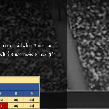
ก คือ การจั่วไพ่ใบที่ 3 แต่เราจะ
วไพ่ใบที่ 3 ของทางฝั่ง Banker (เจ้า