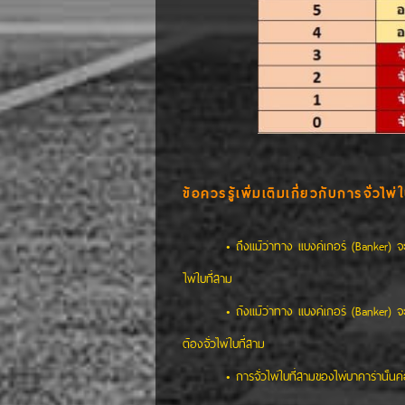
ข้อควรรู้เพิ่มเติมเกี่ยวกับการจั่วไพ
• ถึงแม้ว่าทาง แบงค์เกอร์ (Banker) จะมีแต้มรว
ไพ่ใบที่สาม
• ถ้งแม้ว่าทาง แบงค์เกอร์ (Banker) จะมีแต้มรว
ต้องจั่วไพ่ใบที่สาม
• การจั่วไพ่ใบที่สามของไพ่บาคาร่านั้นค่อนข้า