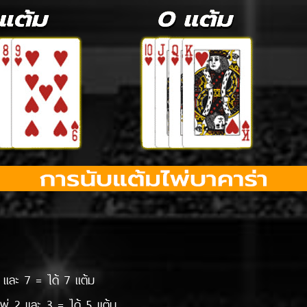
ละ 7 = ได้ 7 แต้ม
 2 และ 3 = ได้ 5 แต้ม