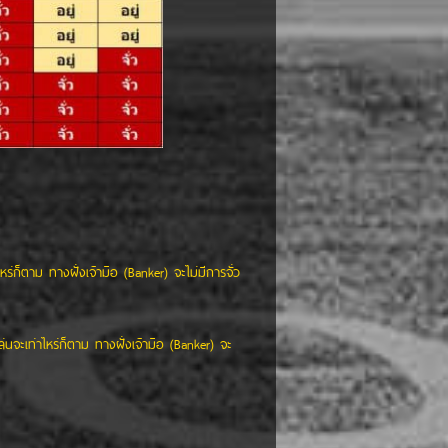
่ก็ตาม ทางฝั่งเจ้ามือ (Banker) จะไม่มีการจั่ว
นจะเท่าไหร่ก็ตาม ทางฝั่งเจ้ามือ (Banker) จะ