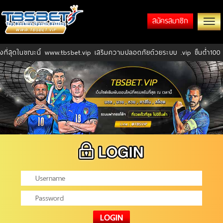
สมัครสมาชิก
งที่สุดในขณะนี้ www.tbsbet.vip เสริมความปลอดภัยด้วยระบบ .vip ขั้นต่ำ100 คอ